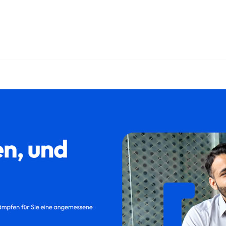
bei ↗️𝐟𝐚𝐦𝐢𝐥𝐮𝐦 oder ✓Kündigung, Kündigungsschutzklage
tzklage oder ✓Aufhebungsvertrag für Altenburg. ➡️ 𝐟𝐚𝐦𝐢