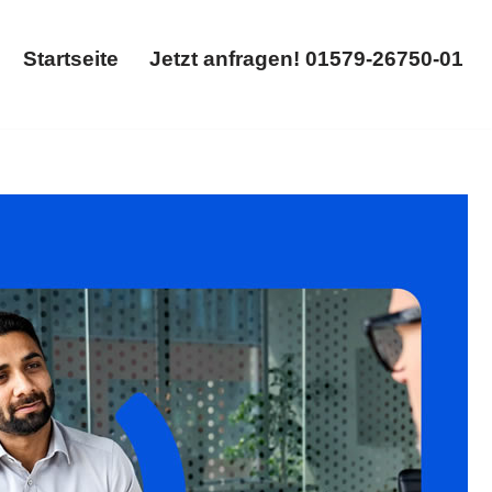
Startseite
Jetzt anfragen! 01579-26750-01
Startseite
Jetzt anfragen! 01579-26750-01
ag. 𝐟𝐚𝐦𝐢𝐥𝐮𝐦, Ihr Rechtsanwalt in Baden-Baden –
re Ideen um ✉.