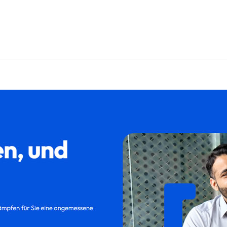
Kündigungsschutzklage, Abfindung, Kündigung, Aufhebungsvertr
gungsschutzklage oder ✓Aufhebungsvertrag. Wir setzen Ih