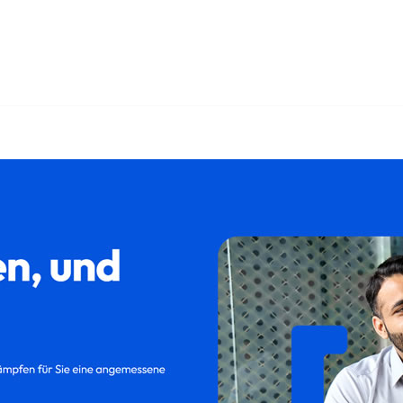
bei ↗️𝐟𝐚𝐦𝐢𝐥𝐮𝐦 als auch ✓Kündigungsschutzklage, Kündi
tzklage oder ✓Aufhebungsvertrag in 89312 Günzburg bei 𝐟