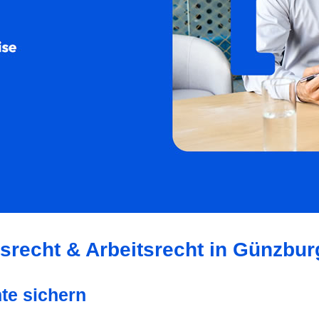
tsrecht & Arbeitsrecht in Günzbur
te sichern