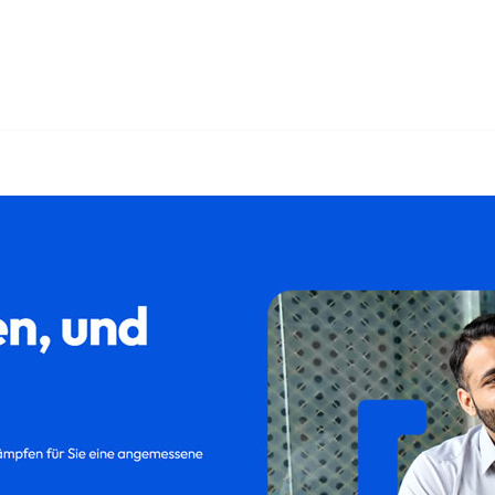
𝐮𝐦 und ✓Abfindung, Kündigung, Kündigungsschutzklage, Auf
ch ✓Aufhebungsvertrag für 66822 Lebach. ➡️ 𝐟𝐚𝐦𝐢𝐥𝐮𝐦, I