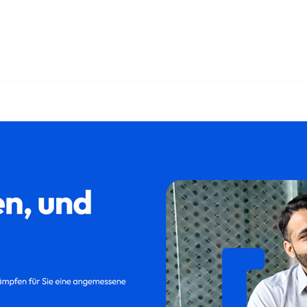
 als auch ✓Kündigung, Abfindung, Kündigungsschutzklage, Auf
𝐚𝐦𝐢𝐥𝐮𝐦, Ihr Rechtsanwalt. Wir bringen Ihre Projekte vo