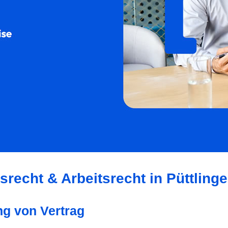
srecht & Arbeitsrecht in Püttling
ung von Vertrag