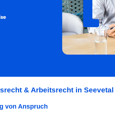
srecht & Arbeitsrecht in Seevetal
ung von Anspruch