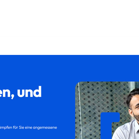
𝐢𝐥𝐮𝐦 oder ✓Kündigungsschutzklage, Abfindung, Kündigung,
trag für Seevetal bei 𝐟𝐚𝐦𝐢𝐥𝐮𝐦 – Ihr Rechtsanwalt. Sie