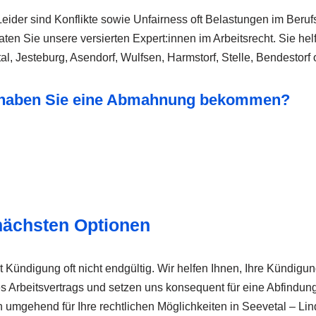
eider sind Konflikte sowie Unfairness oft Belastungen im Berufs
n Sie unsere versierten Expert:innen im Arbeitsrecht. Sie helf
tal, Jesteburg, Asendorf, Wulfsen, Harmstorf, Stelle, Bendestor
er haben Sie eine Abmahnung bekommen?
nächsten Optionen
t Kündigung oft nicht endgültig. Wir helfen Ihnen, Ihre Kündig
Ihres Arbeitsvertrags und setzen uns konsequent für eine Abfind
n umgehend für Ihre rechtlichen Möglichkeiten in Seevetal – Li