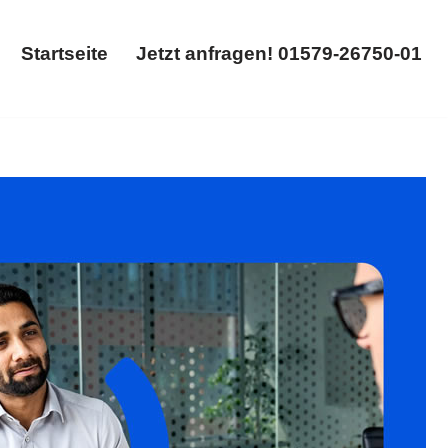
Startseite
Jetzt anfragen! 01579-26750-01
Startseite
Jetzt anfragen! 01579-26750-01
ertrag. 𝐟𝐚𝐦𝐢𝐥𝐮𝐦, Ihr Rechtsanwalt für 01968
rleben Sie unseren Service ✉.