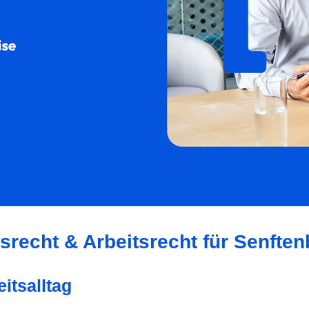
srecht & Arbeitsrecht für Senfte
eitsalltag