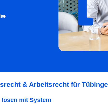
srecht & Arbeitsrecht für Tübing
e lösen mit System