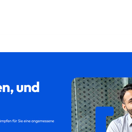
𝐮𝐦 und ✓Kündigung, Abfindung, Kündigungsschutzklage, Auf
✓Aufhebungsvertrag für Tübingen – ➡️ 𝐟𝐚𝐦𝐢𝐥𝐮𝐦, Ihr Rec