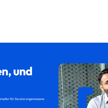
 und ✓Kündigungsschutzklage, Kündigung, Abfindung, Aufheb
ertrag in 85716 Unterschleißheim? ➡️ 𝐟𝐚𝐦𝐢𝐥𝐮𝐦, Ihr R